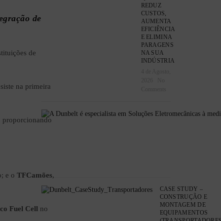
REDUZ
CUSTOS,
tegração de
AUMENTA
EFICIÊNCIA
E ELIMINA
PARAGENS
tituições de
NA SUA
INDÚSTRIA
4 de Agosto,
2026
No
siste na primeira
Comments
n, proporcionando
; e o
TFCamões
,
CASE STUDY –
CONSTRUÇÃO E
MONTAGEM DE
co Fuel Cell
no
EQUIPAMENTOS
(TRANSPORTADORES