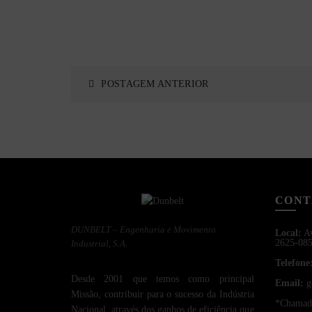
POSTAGEM ANTERIOR
CONT
DUNBELT – Engenharia e Movimento
Local:
Av
2625-085
Industrial, S.A.
Telefone
Desde 2001 que temos como principal
Email:
g
Missão, contribuir para o sucesso da Indústria
*Chamada 
Nacional, através dos ganhos de eficiência que