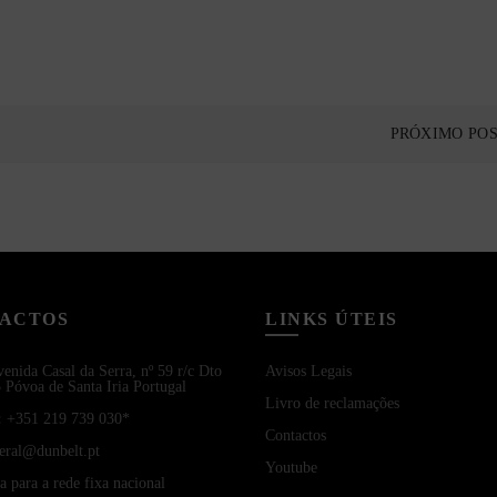
PRÓXIMO PO
ACTOS
LINKS ÚTEIS
enida Casal da Serra, nº 59 r/c Dto
Avisos Legais
 Póvoa de Santa Iria Portugal
Livro de reclamações
:
+351 219 739 030*
Contactos
eral@dunbelt.pt
Youtube
para a rede fixa nacional