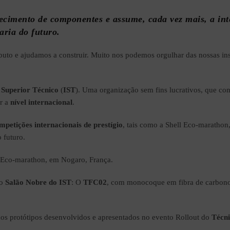
necimento de componentes e assume, cada vez mais, a in
aria do futuro.
buto e ajudamos a construir. Muito nos podemos orgulhar das nossas ins
o Superior Técnico
(
IST
). Uma organização sem fins lucrativos, que con
ir a
nível internacional
.
mpetições internacionais de prestígio
, tais como a Shell Eco-maratho
 futuro.
l Eco-marathon, em Nogaro, França.
no
Salão Nobre do IST
: O
TFC02
, com monocoque em fibra de carbono
 dos protótipos desenvolvidos e apresentados no evento Rollout do
Técni