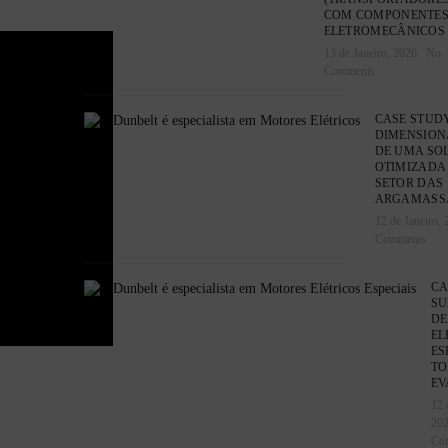
COM COMPONENTE
ELETROMECÂNICOS
13 de Janeiro, 2026
No
Comments
CASE STUDY
DIMENSIO
DE UMA SO
OTIMIZADA
SETOR DAS
ARGAMASS
12 de Janeiro, 
Comments
CA
SU
DE
EL
ES
TO
EV
12 
20
Co