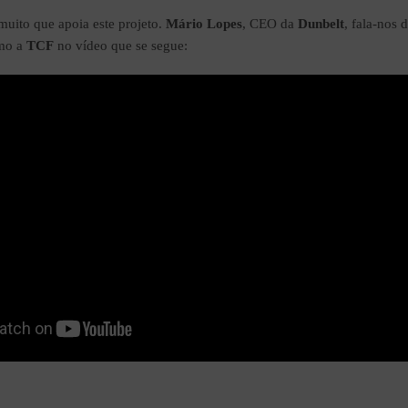
uito que apoia este projeto.
Mário Lopes
, CEO da
Dunbelt
, fala-nos 
omo a
TCF
no vídeo que se segue: