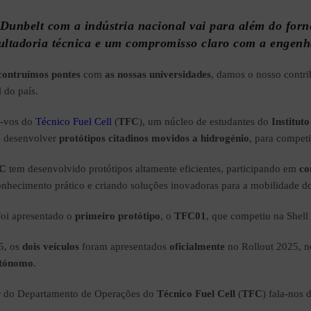
 Dunbelt com a indústria nacional vai para além do for
sultadoria técnica e um compromisso claro com a engenh
contruímos pontes
com
as nossas universidades
, damos o nosso contri
l do país.
r-vos do
Técnico Fuel Cell
(
TFC
), um núcleo de estudantes do
Institut
a desenvolver
protótipos citadinos movidos a hidrogénio
, para compet
C
tem desenvolvido protótipos altamente eficientes, participando em
co
hecimento prático e criando soluções inovadoras para a mobilidade do
oi apresentado o
primeiro protótipo
, o
TFC01
, que competiu na Shel
5, os
dois veículos
foram apresentados
oficialmente
no Rollout 2025, 
utónomo
.
er do Departamento de Operações do
Técnico Fuel Cell
(
TFC
) fala-nos