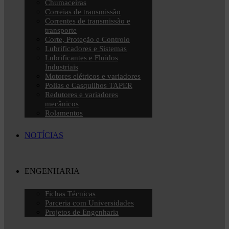
Chumaceiras
Correias de transmissão
Correntes de transmissão e
transporte
Corte, Proteção e Controlo
Lubrificadores e Sistemas
Lubrificantes e Fluidos
Industriais
Motores elétricos e variadores
Polias e Casquilhos TAPER
Redutores e variadores
mecânicos
Rolamentos
NOTÍCIAS
ENGENHARIA
Fichas Técnicas
Parceria com Universidades
Projetos de Engenharia