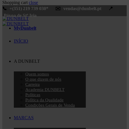
Shopping cart
close
📞
+(351) 219 739 030*
✉️
vendas@dunbelt.pt
📍
Póvoa de Stª Iria
MyDunbelt
INÍCIO
A DUNBELT
Quem somos
O que dizem de nós
Carreira
Academia DUNBELT
Políticas
Política da Qualidade
Condições Gerais de Venda
MARCAS