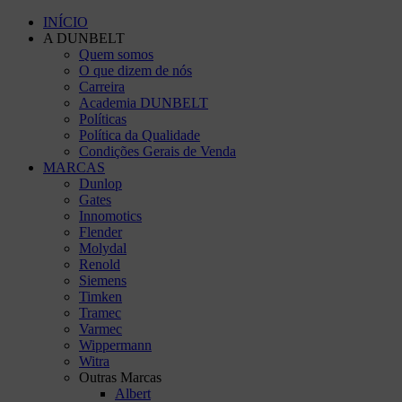
INÍCIO
A DUNBELT
Quem somos
O que dizem de nós
Carreira
Academia DUNBELT
Políticas
Política da Qualidade
Condições Gerais de Venda
MARCAS
Dunlop
Gates
Innomotics
Flender
Molydal
Renold
Siemens
Timken
Tramec
Varmec
Wippermann
Witra
Outras Marcas
Albert