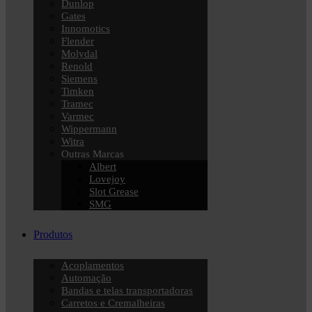
Dunlop
Gates
Innomotics
Flender
Molydal
Renold
Siemens
Timken
Tramec
Varmec
Wippermann
Witra
Outras Marcas
Albert
Lovejoy
Slot Grease
SMG
Produtos
Acoplamentos
Automação
Bandas e telas transportadoras
Carretos e Cremalheiras