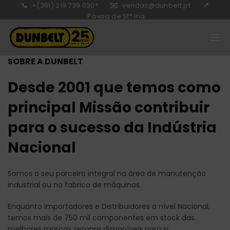
📞
+(351) 219 739 030*
✉️
vendas@dunbelt.pt
📍
Póvoa de Stª Iria
SOBRE A DUNBELT
Desde 2001 que temos como
principal Missão contribuir
para o sucesso da Indústria
Nacional
Somos o seu parceiro integral na área de manutenção
industrial ou no fabrico de máquinas.
Enquanto Importadores e Distribuidores a nível Nacional,
temos mais de 750 mil componentes em stock das
melhores marcas sempre disponíveis para si.