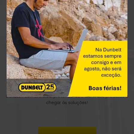
ACADEMIA DUNBELT​
RESPONSABILIDADE SOCIAL
O novo espaço de transferência de conhecimento
técnico.
A ACADEMIA DUNBELT não se limita aos produtos que a
DUNBELT comercializa: pretende-se ir além dos produtos e
chegar às soluções!