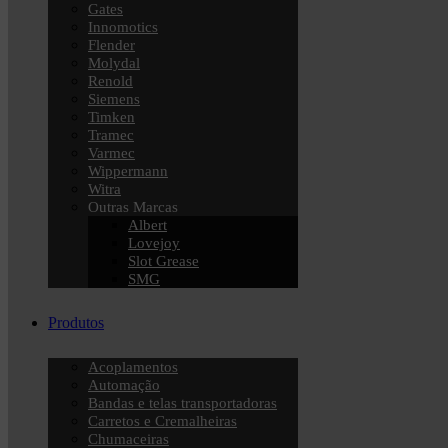
Gates
Innomotics
Flender
Molydal
Renold
Siemens
Timken
Tramec
Varmec
Wippermann
Witra
Outras Marcas
Albert
Lovejoy
Slot Grease
SMG
Produtos
Acoplamentos
Automação
Bandas e telas transportadoras
Carretos e Cremalheiras
Chumaceiras