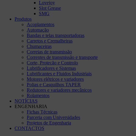
Lovejoy
Slot Grease
SMG
Produtos
Acoplamentos
Automação
Bandas e telas transportadoras
Carretos e Cremalheiras
Chumaceiras
Correias de transmissão
Correntes de transmissão e transporte
Corte, Proteção e Controlo
Lubrificadores e Sistemas
Lubrificantes e Fluidos Industriais
Motores elétricos e variadores
Polias e Casquilhos TAPER
Redutores e variadores mecânicos
Rolamentos
NOTÍCIAS
ENGENHARIA
Fichas Técnicas
Parceria com Universidades
Projetos de Engenharia
CONTACTOS