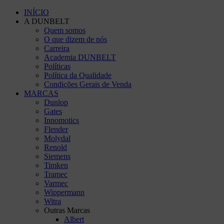
INÍCIO
A DUNBELT
Quem somos
O que dizem de nós
Carreira
Academia DUNBELT
Políticas
Política da Qualidade
Condições Gerais de Venda
MARCAS
Dunlop
Gates
Innomotics
Flender
Molydal
Renold
Siemens
Timken
Tramec
Varmec
Wippermann
Witra
Outras Marcas
Albert