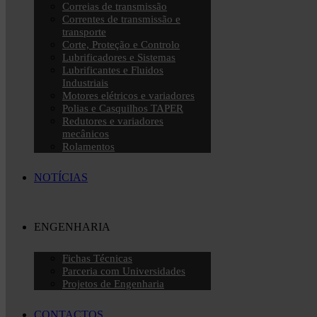
Correias de transmissão
Correntes de transmissão e
transporte
Corte, Proteção e Controlo
Lubrificadores e Sistemas
Lubrificantes e Fluidos
Industriais
Motores elétricos e variadores
Polias e Casquilhos TAPER
Redutores e variadores
mecânicos
Rolamentos
NOTÍCIAS
ENGENHARIA
Fichas Técnicas
Parceria com Universidades
Projetos de Engenharia
CONTACTOS