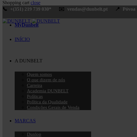
Shopping cart
close
📞
+(351) 219 739 030*
✉️
vendas@dunbelt.pt
📍
Póvoa d
MyDunbelt
INÍCIO
A DUNBELT
Quem somos
O que dizem de nós
Carreira
Academia DUNBELT
Políticas
Política da Qualidade
Condições Gerais de Venda
MARCAS
Dunlop