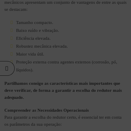
mecânicos apresentam um conjunto de vantagens de entre as quais
Comments
se destacam:
CASE STUDY –
Tamanho compacto.
SUBSTITUIÇÃO
DE MOTORES
Baixo ruído e vibração.
ELÉTRICOS
ESPECIAIS EM
Eficiência elevada.
TORRES DE
Robustez mecânica elevada.
EVAPORAÇÃO
12 de Janeiro,
Maior vida útil.
2026
No
Proteção externa contra agentes externos (corrosão, pó,
Comments
líquidos).
Partilhamos consigo as características mais importantes que
deve verificar, de forma a garantir a escolha do redutor mais
adequado.
Compreender as Necessidades Operacionais
Para garantir a escolha do redutor certo, é essencial ter em conta
os parâmetros da sua operação: