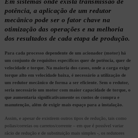
Em sistemas onde exista transmissão de
CASE STUDY
–
potência, a aplicação de um redutor
LAVANDARIA
INDUSTRIAL
mecânico pode ser o fator chave na
11 de Maio,
otimização das operações e na melhoria
2026
No
Comments
dos resultados de cada etapa de produção.
STUDY –
Para cada processo dependente de um acionador (motor) há
TRUÇÃO E
AGEM DE
um conjunto de requisitos específicos quer de potência, quer de
PAMENTOS
velocidade e torque. Na maioria dos casos, onde a carga exige
SPORTADORES)
COMPONENTES
torque alto em velocidade baixa, é necessário a utilização de
ROMECÂNICOS
um redutor mecânico de forma a ser eficiente. Sem o redutor,
neiro, 2026
No
seria necessário um motor com maior capacidade de torque, o
ts
que aumentaria significativamente os custos de compra e
manutenção, além de exigir mais espaço para a instalação.
CASE STUDY –
DIMENSIONAMENTO
DE UMA SOLUÇÃO
Assim, e apesar de existirem outros tipos de redução, tais como
OTIMIZADA NO
polias/correias ou carretos/corrente – em que é possível variar
SETOR DAS
ARGAMASSAS
rácio de redução e de substituição mais simples -, os redutores
12 de Janeiro, 2026
No