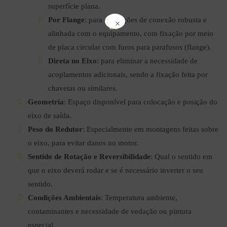
superfície plana.
Por Flange
: para aplicações de conexão robusta e
×
alinhada com o equipamento, com fixação por meio
de placa circular com furos para parafusos (flange).
Direta no Eixo
: para eliminar a necessidade de
acoplamentos adicionais, sendo a fixação feita por
chavetas ou similares.
Geometria
: Espaço disponível para colocação e posição do
eixo de saída.
Peso
do
Redutor
: Especialmente em montagens feitas sobre
o eixo, para evitar danos no motor.
Sentido
de
Rotação e Reversibilidade
: Qual o sentido em
que o eixo deverá rodar e se é necessário inverter o seu
sentido.
Condições Ambientais
: Temperatura ambiente,
contaminantes e necessidade de vedação ou pintura
especial.