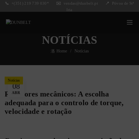
📞
+(351) 219 739 030*
✉️
vendas@dunbelt.pt
📍
Póvoa de Stª
Iria
NOTÍCIAS
Home
Notícias
Notícias
08
Redutores mecânicos: A escolha
ABR
adequada para o controlo de torque,
velocidade e rotação